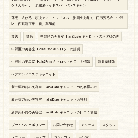
ケミカルヘナ 炭酸泉ヘッドスパ バンスキャン
薄毛 抜け毛 頭皮ケア ヘッドスパ 脂漏性皮膚炎 円形脱毛症 中野
区 西武新宿線 新井薬師前
改善
薄毛
中野区の美容室･Hair&Este キャロットのお客様の声
中野区の美容室･Hair&Este キャロットの評判
中野区の美容室･Hair&Este キャロットの口コミ情報
新井薬師前
ヘアアンドエステキャロット
新井薬師前の美容室･Hair&Este キャロットのお客様の声
新井薬師前の美容室･Hair&Este キャロットの評判
新井薬師前の美容室･Hair&Este キャロットの口コミ情報
プライバシーポリシー
お問い合わせ
アクセス
スタッフ
メニュー
サービス
コンセプト
美容室