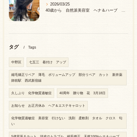
2026/03/25
40歳から 自然派美容室 ヘナ＆ハーブ 中野区 新井薬師前駅
タグ
Tags
中野区
七五三 着付け アップ
縮毛矯正リペア 薄毛 ボリュームアップ 部分リペア カット 新井薬
師前駅 西武新宿線
久しぶり 化学物質過敏症
40周年 贈り物 花 3月18日
お知らせ お正月休み ヘア＆エステキャロット
化学物質過敏症 美容室 行けない 洗剤 柔軟剤 タオル クロス 匂
い
5歳若返るカット 頭皮のトラブル 縮毛矯正 天然100%ヘナ＆ハーブ