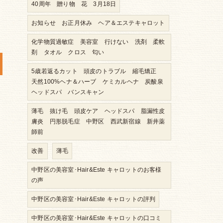
40周年 贈り物 花 3月18日
お知らせ お正月休み ヘア＆エステキャロット
化学物質過敏症 美容室 行けない 洗剤 柔軟
剤 タオル クロス 匂い
5歳若返るカット 頭皮のトラブル 縮毛矯正
天然100%ヘナ＆ハーブ ケミカルヘナ 炭酸泉
ヘッドスパ バンスキャン
薄毛 抜け毛 頭皮ケア ヘッドスパ 脂漏性皮
膚炎 円形脱毛症 中野区 西武新宿線 新井薬
師前
改善
薄毛
中野区の美容室･Hair&Este キャロットのお客様
の声
中野区の美容室･Hair&Este キャロットの評判
中野区の美容室･Hair&Este キャロットの口コミ