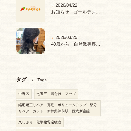
2026/04/22
お知らせ ゴールデンウィーク 休み
2026/03/25
40歳から 自然派美容室 ヘナ＆ハーブ 中野区 新井薬師前駅
タグ
Tags
中野区
七五三 着付け アップ
縮毛矯正リペア 薄毛 ボリュームアップ 部分
リペア カット 新井薬師前駅 西武新宿線
久しぶり 化学物質過敏症