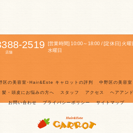
3388-2519
[営業時間] 10:00～18:00 / [定休日] 火
水曜日
店舗
野区の美容室･Hair&Este キャロットの評判
中野区の美容室･
髪・頭皮にお悩みの方へ
スタッフ
アクセス
ヘアアン
お問い合わせ
プライバシーポリシー
サイトマップ