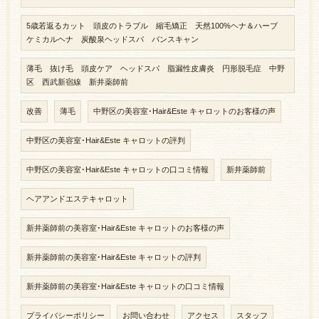
5歳若返るカット 頭皮のトラブル 縮毛矯正 天然100%ヘナ＆ハーブ
ケミカルヘナ 炭酸泉ヘッドスパ バンスキャン
薄毛 抜け毛 頭皮ケア ヘッドスパ 脂漏性皮膚炎 円形脱毛症 中野
区 西武新宿線 新井薬師前
改善
薄毛
中野区の美容室･Hair&Este キャロットのお客様の声
中野区の美容室･Hair&Este キャロットの評判
中野区の美容室･Hair&Este キャロットの口コミ情報
新井薬師前
ヘアアンドエステキャロット
新井薬師前の美容室･Hair&Este キャロットのお客様の声
新井薬師前の美容室･Hair&Este キャロットの評判
新井薬師前の美容室･Hair&Este キャロットの口コミ情報
プライバシーポリシー
お問い合わせ
アクセス
スタッフ