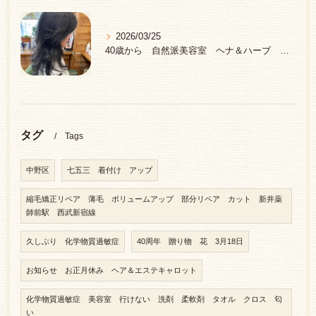
2026/03/25
40歳から 自然派美容室 ヘナ＆ハーブ 中野区 新井薬師前駅
タグ
Tags
中野区
七五三 着付け アップ
縮毛矯正リペア 薄毛 ボリュームアップ 部分リペア カット 新井薬
師前駅 西武新宿線
久しぶり 化学物質過敏症
40周年 贈り物 花 3月18日
お知らせ お正月休み ヘア＆エステキャロット
化学物質過敏症 美容室 行けない 洗剤 柔軟剤 タオル クロス 匂
い