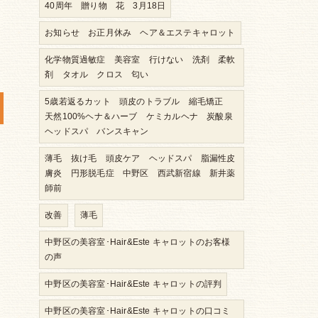
40周年 贈り物 花 3月18日
お知らせ お正月休み ヘア＆エステキャロット
化学物質過敏症 美容室 行けない 洗剤 柔軟
剤 タオル クロス 匂い
5歳若返るカット 頭皮のトラブル 縮毛矯正
天然100%ヘナ＆ハーブ ケミカルヘナ 炭酸泉
ヘッドスパ バンスキャン
薄毛 抜け毛 頭皮ケア ヘッドスパ 脂漏性皮
膚炎 円形脱毛症 中野区 西武新宿線 新井薬
師前
改善
薄毛
中野区の美容室･Hair&Este キャロットのお客様
の声
中野区の美容室･Hair&Este キャロットの評判
中野区の美容室･Hair&Este キャロットの口コミ