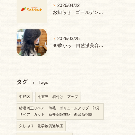
2026/04/22
お知らせ ゴールデンウィーク 休み
2026/03/25
40歳から 自然派美容室 ヘナ＆ハーブ 中野区 新井薬師前駅
タグ
Tags
中野区
七五三 着付け アップ
縮毛矯正リペア 薄毛 ボリュームアップ 部分
リペア カット 新井薬師前駅 西武新宿線
久しぶり 化学物質過敏症