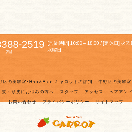
3388-2519
[営業時間] 10:00～18:00 / [定休日] 火
水曜日
店舗
野区の美容室･Hair&Este キャロットの評判
中野区の美容室･
髪・頭皮にお悩みの方へ
スタッフ
アクセス
ヘアアン
お問い合わせ
プライバシーポリシー
サイトマップ