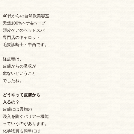
40代からの自然派美容室
天然100%ヘナ&ハーブ
頭皮ケアのヘッドスパ
専門店のキャロット
毛髪診断士・中西です。
経皮毒は、
皮膚からの吸収が
危ないということ
でしたね。
どうやって皮膚から
入るの？
皮膚には異物の
浸入を防ぐバリアー機能
っていうのがあります。
化学物質も簡単には