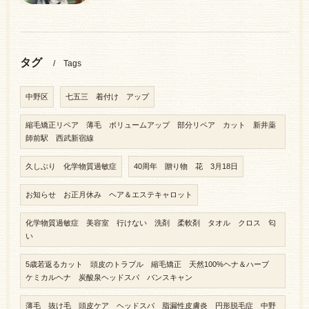
タグ
Tags
中野区
七五三 着付け アップ
縮毛矯正リペア 薄毛 ボリュームアップ 部分リペア カット 新井薬
師前駅 西武新宿線
久しぶり 化学物質過敏症
40周年 贈り物 花 3月18日
お知らせ お正月休み ヘア＆エステキャロット
化学物質過敏症 美容室 行けない 洗剤 柔軟剤 タオル クロス 匂
い
5歳若返るカット 頭皮のトラブル 縮毛矯正 天然100%ヘナ＆ハーブ
ケミカルヘナ 炭酸泉ヘッドスパ バンスキャン
薄毛 抜け毛 頭皮ケア ヘッドスパ 脂漏性皮膚炎 円形脱毛症 中野