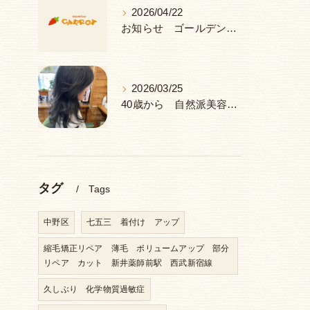
2026/04/22
お知らせ ゴールデンウィーク 休み
2026/03/25
40歳から 自然派美容室 ヘナ＆ハーブ 中野区 新井薬師前駅
タグ
Tags
中野区
七五三 着付け アップ
縮毛矯正リペア 薄毛 ボリュームアップ 部分
リペア カット 新井薬師前駅 西武新宿線
久しぶり 化学物質過敏症