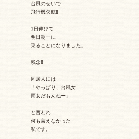
台風のせいで
飛行機欠航‼︎
1日伸びて
明日朝一に
乗ることになりました。
残念‼︎
同居人には
「やっぱり、台風女
雨女だもんねー」
と言われ
何も言えなかった
私です。