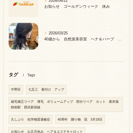
2026/04/22
お知らせ ゴールデンウィーク 休み
2026/03/25
40歳から 自然派美容室 ヘナ＆ハーブ 中野区 新井薬師前駅
タグ
Tags
中野区
七五三 着付け アップ
縮毛矯正リペア 薄毛 ボリュームアップ 部分リペア カット 新井薬
師前駅 西武新宿線
久しぶり 化学物質過敏症
40周年 贈り物 花 3月18日
お知らせ お正月休み ヘア＆エステキャロット