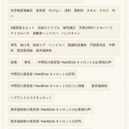
化学物質過敏症 美容室 行けない 洗剤 柔軟剤 タオル クロス 匂
い
5歳若返るカット 頭皮のトラブル 縮毛矯正 天然100%ヘナ＆ハーブ
ケミカルヘナ 炭酸泉ヘッドスパ バンスキャン
薄毛 抜け毛 頭皮ケア ヘッドスパ 脂漏性皮膚炎 円形脱毛症 中野
区 西武新宿線 新井薬師前
改善
薄毛
中野区の美容室･Hair&Este キャロットのお客様の声
中野区の美容室･Hair&Este キャロットの評判
中野区の美容室･Hair&Este キャロットの口コミ情報
新井薬師前
ヘアアンドエステキャロット
新井薬師前の美容室･Hair&Este キャロットのお客様の声
新井薬師前の美容室･Hair&Este キャロットの評判