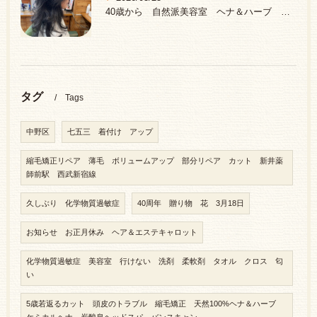
40歳から 自然派美容室 ヘナ＆ハーブ 中野区 新井薬師前駅
タグ
Tags
中野区
七五三 着付け アップ
縮毛矯正リペア 薄毛 ボリュームアップ 部分リペア カット 新井薬
師前駅 西武新宿線
久しぶり 化学物質過敏症
40周年 贈り物 花 3月18日
お知らせ お正月休み ヘア＆エステキャロット
化学物質過敏症 美容室 行けない 洗剤 柔軟剤 タオル クロス 匂
い
5歳若返るカット 頭皮のトラブル 縮毛矯正 天然100%ヘナ＆ハーブ