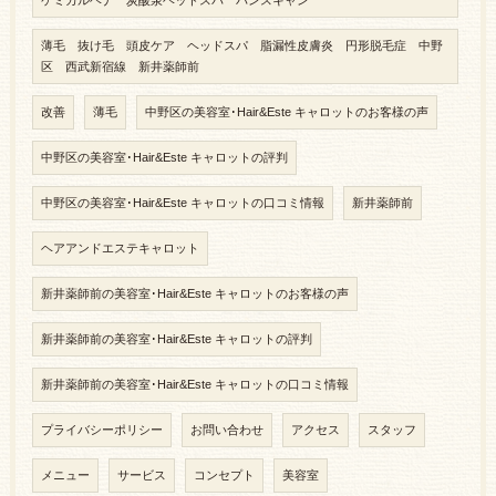
ケミカルヘナ 炭酸泉ヘッドスパ バンスキャン
薄毛 抜け毛 頭皮ケア ヘッドスパ 脂漏性皮膚炎 円形脱毛症 中野
区 西武新宿線 新井薬師前
改善
薄毛
中野区の美容室･Hair&Este キャロットのお客様の声
中野区の美容室･Hair&Este キャロットの評判
中野区の美容室･Hair&Este キャロットの口コミ情報
新井薬師前
ヘアアンドエステキャロット
新井薬師前の美容室･Hair&Este キャロットのお客様の声
新井薬師前の美容室･Hair&Este キャロットの評判
新井薬師前の美容室･Hair&Este キャロットの口コミ情報
プライバシーポリシー
お問い合わせ
アクセス
スタッフ
メニュー
サービス
コンセプト
美容室