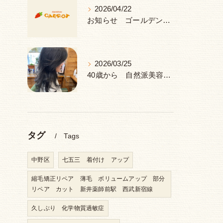
2026/04/22
お知らせ ゴールデンウィーク 休み
2026/03/25
40歳から 自然派美容室 ヘナ＆ハーブ 中野区 新井薬師前駅
タグ
Tags
中野区
七五三 着付け アップ
縮毛矯正リペア 薄毛 ボリュームアップ 部分
リペア カット 新井薬師前駅 西武新宿線
久しぶり 化学物質過敏症