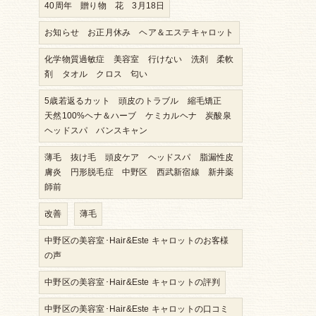
40周年 贈り物 花 3月18日
お知らせ お正月休み ヘア＆エステキャロット
化学物質過敏症 美容室 行けない 洗剤 柔軟
剤 タオル クロス 匂い
5歳若返るカット 頭皮のトラブル 縮毛矯正
天然100%ヘナ＆ハーブ ケミカルヘナ 炭酸泉
ヘッドスパ バンスキャン
薄毛 抜け毛 頭皮ケア ヘッドスパ 脂漏性皮
膚炎 円形脱毛症 中野区 西武新宿線 新井薬
師前
改善
薄毛
中野区の美容室･Hair&Este キャロットのお客様
の声
中野区の美容室･Hair&Este キャロットの評判
中野区の美容室･Hair&Este キャロットの口コミ