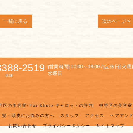
一覧に戻る
次のページ >
3388-2519
[営業時間] 10:00～18:00 / [定休日] 火
水曜日
店舗
野区の美容室･Hair&Este キャロットの評判
中野区の美容室･
髪・頭皮にお悩みの方へ
スタッフ
アクセス
ヘアアン
お問い合わせ
プライバシーポリシー
サイトマップ