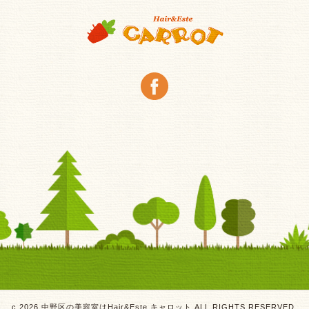
c 2026 中野区の美容室はHair&Este キャロット ALL RIGHTS RESERVED.