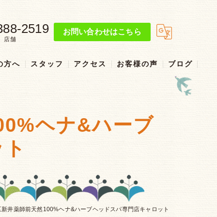
388-2519
お問い合わせはこちら
店舗
の方へ
スタッフ
アクセス
お客様の声
ブログ
リクルート
00%ヘナ&ハーブ
ット
区新井薬師前天然100%ヘナ&ハーブヘッドスパ専門店キャロット