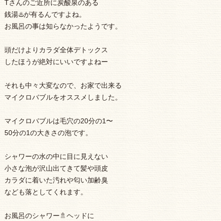
Tさんのご近所に炭酸泉のある
銭湯♨️が有るんですよね。
お風呂の事は知らなかったようです。
頭だけよりカラダ全体デトックス
したほうが絶対にいいですよねー
それも中々大変なので、お家で出来る
マイクロバブルをオススメしました。
マイクロバブルは毛穴の20分の1〜
50分の1の大きさの泡です。
シャワーの水の中に目に見えない
小さな泡が沢山出てきて髪や頭皮
カラダに着いた汚れや匂い加齢臭
なども落としてくれます。
お風呂のシャワー🚿ヘッドに