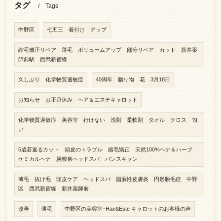
タグ
Tags
中野区
七五三 着付け アップ
縮毛矯正リペア 薄毛 ボリュームアップ 部分リペア カット 新井薬
師前駅 西武新宿線
久しぶり 化学物質過敏症
40周年 贈り物 花 3月18日
お知らせ お正月休み ヘア＆エステキャロット
化学物質過敏症 美容室 行けない 洗剤 柔軟剤 タオル クロス 匂
い
5歳若返るカット 頭皮のトラブル 縮毛矯正 天然100%ヘナ＆ハーブ
ケミカルヘナ 炭酸泉ヘッドスパ バンスキャン
薄毛 抜け毛 頭皮ケア ヘッドスパ 脂漏性皮膚炎 円形脱毛症 中野
区 西武新宿線 新井薬師前
改善
薄毛
中野区の美容室･Hair&Este キャロットのお客様の声