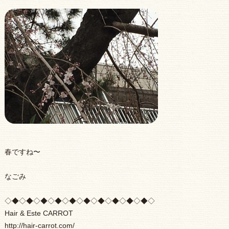
春ですね〜
なごみ
◇◆◇◆◇◆◇◆◇◆◇◆◇◆◇◆◇◆◇◆◇
Hair & Este CARROT
http://hair-carrot.com/