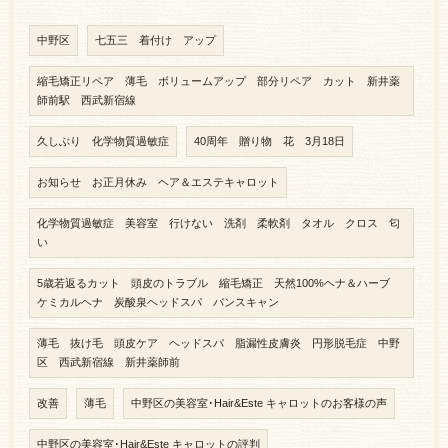
中野区
七五三 着付け アップ
縮毛矯正リペア 薄毛 ボリュームアップ 部分リペア カット 新井薬
師前駅 西武新宿線
久しぶり 化学物質過敏症
40周年 贈り物 花 3月18日
お知らせ お正月休み ヘア＆エステキャロット
化学物質過敏症 美容室 行けない 洗剤 柔軟剤 タオル クロス 匂
い
5歳若返るカット 頭皮のトラブル 縮毛矯正 天然100%ヘナ＆ハーブ
ケミカルヘナ 炭酸泉ヘッドスパ バンスキャン
薄毛 抜け毛 頭皮ケア ヘッドスパ 脂漏性皮膚炎 円形脱毛症 中野
区 西武新宿線 新井薬師前
改善
薄毛
中野区の美容室･Hair&Este キャロットのお客様の声
中野区の美容室･Hair&Este キャロットの評判