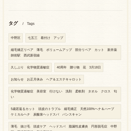
タグ
Tags
中野区
七五三 着付け アップ
縮毛矯正リペア 薄毛 ボリュームアップ 部分リペア カット 新井薬
師前駅 西武新宿線
久しぶり 化学物質過敏症
40周年 贈り物 花 3月18日
お知らせ お正月休み ヘア＆エステキャロット
化学物質過敏症 美容室 行けない 洗剤 柔軟剤 タオル クロス 匂
い
5歳若返るカット 頭皮のトラブル 縮毛矯正 天然100%ヘナ＆ハーブ
ケミカルヘナ 炭酸泉ヘッドスパ バンスキャン
薄毛 抜け毛 頭皮ケア ヘッドスパ 脂漏性皮膚炎 円形脱毛症 中野