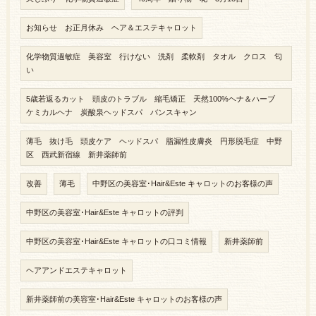
お知らせ お正月休み ヘア＆エステキャロット
化学物質過敏症 美容室 行けない 洗剤 柔軟剤 タオル クロス 匂
い
5歳若返るカット 頭皮のトラブル 縮毛矯正 天然100%ヘナ＆ハーブ
ケミカルヘナ 炭酸泉ヘッドスパ バンスキャン
薄毛 抜け毛 頭皮ケア ヘッドスパ 脂漏性皮膚炎 円形脱毛症 中野
区 西武新宿線 新井薬師前
改善
薄毛
中野区の美容室･Hair&Este キャロットのお客様の声
中野区の美容室･Hair&Este キャロットの評判
中野区の美容室･Hair&Este キャロットの口コミ情報
新井薬師前
ヘアアンドエステキャロット
新井薬師前の美容室･Hair&Este キャロットのお客様の声