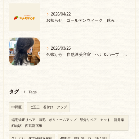
2026/04/22
お知らせ ゴールデンウィーク 休み
2026/03/25
40歳から 自然派美容室 ヘナ＆ハーブ 中野区 新井薬師前駅
タグ
Tags
中野区
七五三 着付け アップ
縮毛矯正リペア 薄毛 ボリュームアップ 部分リペア カット 新井薬
師前駅 西武新宿線
久しぶり 化学物質過敏症
40周年 贈り物 花 3月18日