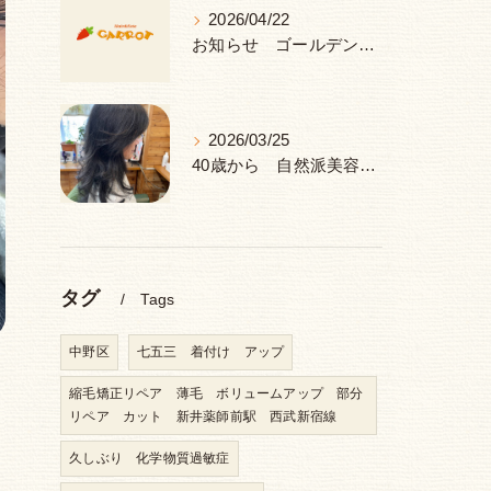
2026/04/22
お知らせ ゴールデンウィーク 休み
2026/03/25
40歳から 自然派美容室 ヘナ＆ハーブ 中野区 新井薬師前駅
タグ
Tags
中野区
七五三 着付け アップ
縮毛矯正リペア 薄毛 ボリュームアップ 部分
リペア カット 新井薬師前駅 西武新宿線
久しぶり 化学物質過敏症