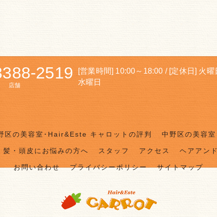
3388-2519
[営業時間] 10:00～18:00 / [定休日] 火
水曜日
店舗
野区の美容室･Hair&Este キャロットの評判
中野区の美容室･
髪・頭皮にお悩みの方へ
スタッフ
アクセス
ヘアアン
お問い合わせ
プライバシーポリシー
サイトマップ