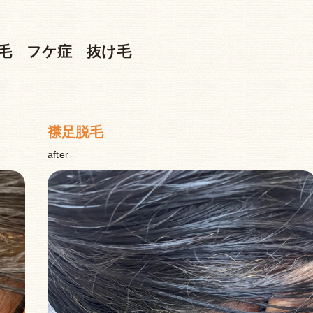
脱毛 フケ症 抜け毛
襟足脱毛
after