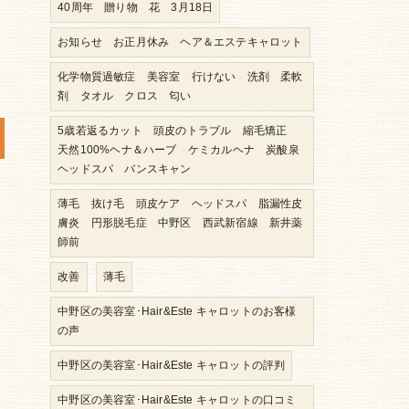
40周年 贈り物 花 3月18日
お知らせ お正月休み ヘア＆エステキャロット
化学物質過敏症 美容室 行けない 洗剤 柔軟
剤 タオル クロス 匂い
5歳若返るカット 頭皮のトラブル 縮毛矯正
天然100%ヘナ＆ハーブ ケミカルヘナ 炭酸泉
ヘッドスパ バンスキャン
薄毛 抜け毛 頭皮ケア ヘッドスパ 脂漏性皮
膚炎 円形脱毛症 中野区 西武新宿線 新井薬
師前
改善
薄毛
中野区の美容室･Hair&Este キャロットのお客様
の声
中野区の美容室･Hair&Este キャロットの評判
中野区の美容室･Hair&Este キャロットの口コミ