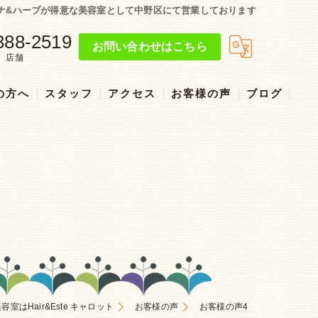
るヘナ&ハーブが得意な美容室として中野区にて営業しております
388-2519
お問い合わせはこちら
店舗
の方へ
スタッフ
アクセス
お客様の声
ブログ
リクルート
室はHair&Este キャロット
お客様の声
お客様の声4