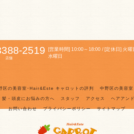
3388-2519
[営業時間] 10:00～18:00 / [定休日] 火
水曜日
店舗
野区の美容室･Hair&Este キャロットの評判
中野区の美容室･
髪・頭皮にお悩みの方へ
スタッフ
アクセス
ヘアアン
お問い合わせ
プライバシーポリシー
サイトマップ