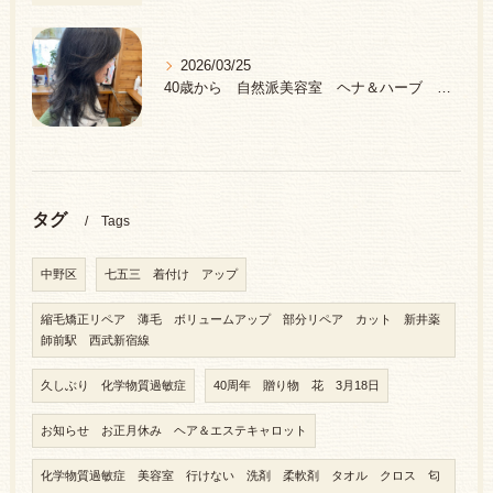
2026/03/25
40歳から 自然派美容室 ヘナ＆ハーブ 中野区 新井薬師前駅
タグ
Tags
中野区
七五三 着付け アップ
縮毛矯正リペア 薄毛 ボリュームアップ 部分リペア カット 新井薬
師前駅 西武新宿線
久しぶり 化学物質過敏症
40周年 贈り物 花 3月18日
お知らせ お正月休み ヘア＆エステキャロット
化学物質過敏症 美容室 行けない 洗剤 柔軟剤 タオル クロス 匂