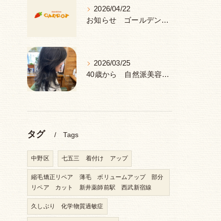
2026/04/22
お知らせ ゴールデンウィーク 休み
2026/03/25
40歳から 自然派美容室 ヘナ＆ハーブ 中野区 新井薬師前駅
タグ
Tags
中野区
七五三 着付け アップ
縮毛矯正リペア 薄毛 ボリュームアップ 部分
リペア カット 新井薬師前駅 西武新宿線
久しぶり 化学物質過敏症