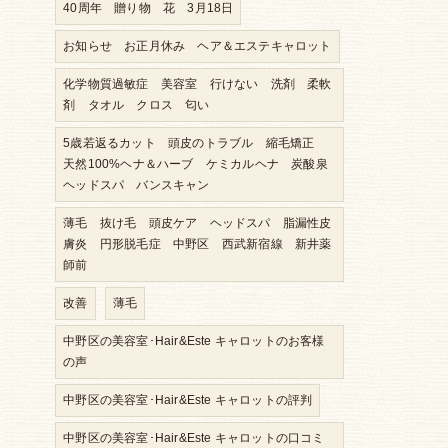
40周年 贈り物 花 3月18日
お知らせ お正月休み ヘア＆エステキャロット
化学物質過敏症 美容室 行けない 洗剤 柔軟
剤 タオル クロス 匂い
5歳若返るカット 頭皮のトラブル 縮毛矯正
天然100%ヘナ＆ハーブ ケミカルヘナ 炭酸泉
ヘッドスパ バンスキャン
薄毛 抜け毛 頭皮ケア ヘッドスパ 脂漏性皮
膚炎 円形脱毛症 中野区 西武新宿線 新井薬
師前
改善
薄毛
中野区の美容室･Hair&Este キャロットのお客様
の声
中野区の美容室･Hair&Este キャロットの評判
中野区の美容室･Hair&Este キャロットの口コミ