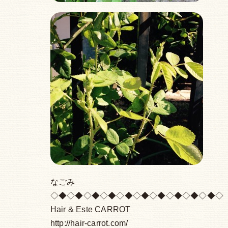
なごみ
◇◆◇◆◇◆◇◆◇◆◇◆◇◆◇◆◇◆◇◆◇
Hair & Este CARROT
http://hair-carrot.com/