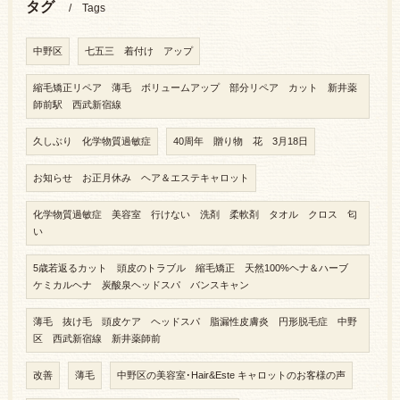
タグ
Tags
中野区
七五三 着付け アップ
縮毛矯正リペア 薄毛 ボリュームアップ 部分リペア カット 新井薬
師前駅 西武新宿線
久しぶり 化学物質過敏症
40周年 贈り物 花 3月18日
お知らせ お正月休み ヘア＆エステキャロット
化学物質過敏症 美容室 行けない 洗剤 柔軟剤 タオル クロス 匂
い
5歳若返るカット 頭皮のトラブル 縮毛矯正 天然100%ヘナ＆ハーブ
ケミカルヘナ 炭酸泉ヘッドスパ バンスキャン
薄毛 抜け毛 頭皮ケア ヘッドスパ 脂漏性皮膚炎 円形脱毛症 中野
区 西武新宿線 新井薬師前
改善
薄毛
中野区の美容室･Hair&Este キャロットのお客様の声