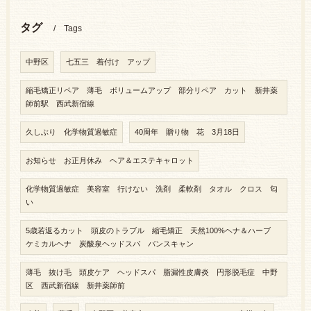
タグ
Tags
中野区
七五三 着付け アップ
縮毛矯正リペア 薄毛 ボリュームアップ 部分リペア カット 新井薬
師前駅 西武新宿線
久しぶり 化学物質過敏症
40周年 贈り物 花 3月18日
お知らせ お正月休み ヘア＆エステキャロット
化学物質過敏症 美容室 行けない 洗剤 柔軟剤 タオル クロス 匂
い
5歳若返るカット 頭皮のトラブル 縮毛矯正 天然100%ヘナ＆ハーブ
ケミカルヘナ 炭酸泉ヘッドスパ バンスキャン
薄毛 抜け毛 頭皮ケア ヘッドスパ 脂漏性皮膚炎 円形脱毛症 中野
区 西武新宿線 新井薬師前